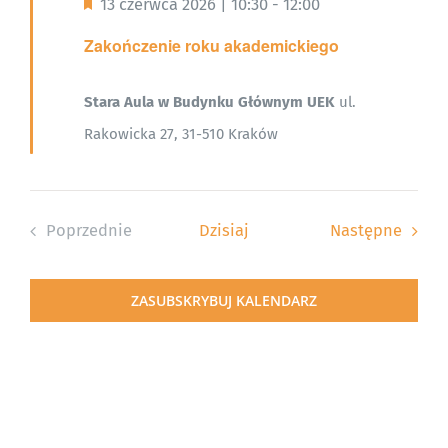
Wyróżnione
13 czerwca 2026 | 10:30
-
12:00
Zakończenie roku akademickiego
Stara Aula w Budynku Głównym UEK
ul.
Rakowicka 27, 31-510 Kraków
Wydar
Poprzednie
Dzisiaj
Następne
Wydarzenia
ZASUBSKRYBUJ KALENDARZ