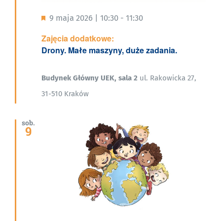
Wyróżnione
9 maja 2026 | 10:30
-
11:30
Zajęcia dodatkowe:
Drony. Małe maszyny, duże zadania.
Budynek Główny UEK, sala 2
ul. Rakowicka 27,
31-510 Kraków
sob.
9