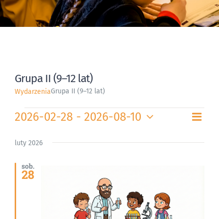
Grupa II (9–12 lat)
Grupa II (9–12 lat)
Wydarzenia
Wydarzenia
Wyd
2026-02-28
 - 
2026-08-10
Nawi
Lista
Wid
Wybierz
Wid
datę.
luty 2026
naw
sob.
28