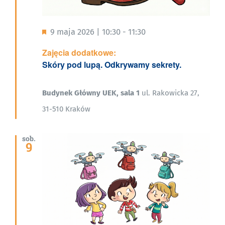
Wyróżnione
9 maja 2026 | 10:30
-
11:30
Zajęcia dodatkowe:
Skóry pod lupą. Odkrywamy sekrety.
Budynek Główny UEK, sala 1
ul. Rakowicka 27,
31-510 Kraków
sob.
9