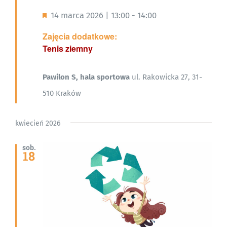
Wyróżnione
14 marca 2026 | 13:00
-
14:00
Zajęcia dodatkowe:
Tenis ziemny
Pawilon S, hala sportowa
ul. Rakowicka 27, 31-
510 Kraków
kwiecień 2026
sob.
18