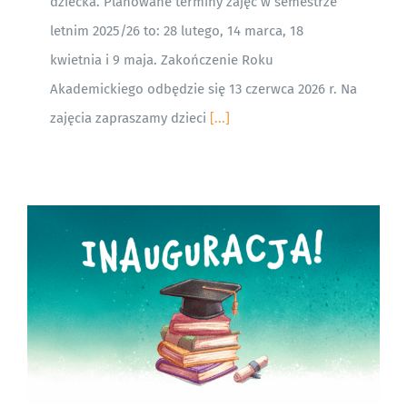
dziecka. Planowane terminy zajęć w semestrze
letnim 2025/26 to: 28 lutego, 14 marca, 18
kwietnia i 9 maja. Zakończenie Roku
Akademickiego odbędzie się 13 czerwca 2026 r. Na
zajęcia zapraszamy dzieci
[...]