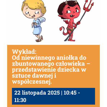
Wykład:
Od niewinnego aniołka do
zbuntowanego człowieka –
przedstawienie dziecka w
sztuce dawnej i
współczesnej.
22 listopada 2025 | 10:45
-
11:30