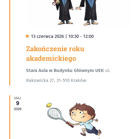
Wyróżnione
13 czerwca 2026 | 10:30
-
12:00
Zakończenie roku
akademickiego
Stara Aula w Budynku Głównym UEK
ul.
Rakowicka 27, 31-510 Kraków
MAJ
9
2026