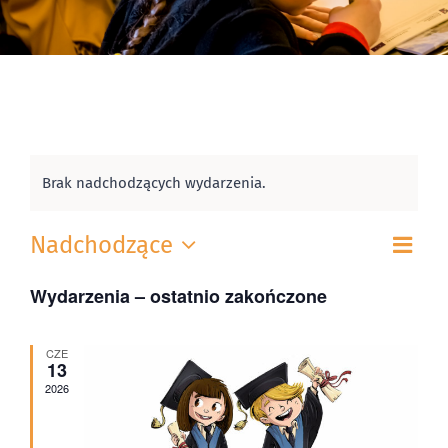
Brak nadchodzących wydarzenia.
Wyd
Nadchodzące
Nawi
Lista
Wid
Wybierz
Wid
Wydarzenia – ostatnio zakończone
datę.
naw
CZE
13
2026