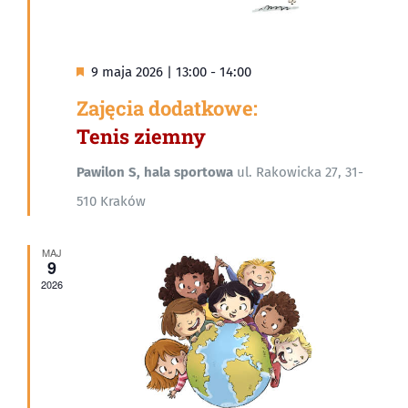
Wyróżnione
9 maja 2026 | 13:00
-
14:00
Zajęcia dodatkowe:
Tenis ziemny
Pawilon S, hala sportowa
ul. Rakowicka 27, 31-
510 Kraków
MAJ
9
2026