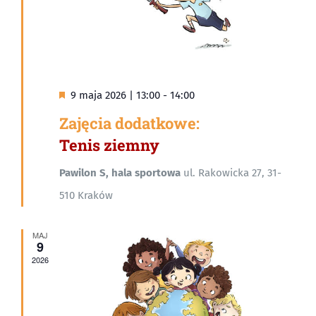
Wyróżnione
9 maja 2026 | 13:00
-
14:00
Zajęcia dodatkowe:
Tenis ziemny
Pawilon S, hala sportowa
ul. Rakowicka 27, 31-
510 Kraków
MAJ
9
2026