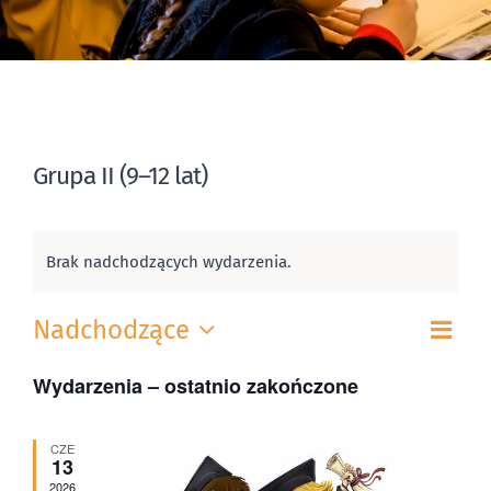
Grupa II (9–12 lat)
Brak nadchodzących wydarzenia.
Wyd
Nadchodzące
Nawi
Lista
Wid
Wybierz
Wid
Wydarzenia – ostatnio zakończone
datę.
naw
CZE
13
2026